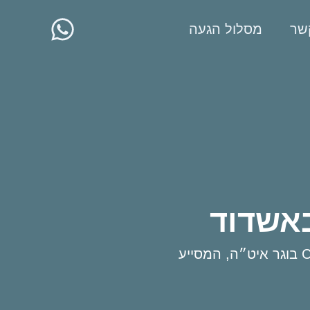
שר
מסלול הגעה
באשדוד
נעים להכיר, שמי איל ואני עובד סוציאלי BSW ומטפל קוגניטיבי התנהגותי CBT בוגר איט״ה, המסייע